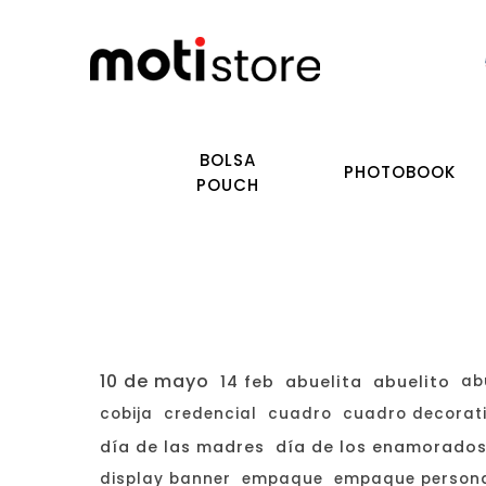
BOLSA
PHOTOBOOK
POUCH
10 de mayo
14 feb
abuelita
abuelito
ab
cobija
credencial
cuadro
cuadro decorat
día de las madres
día de los enamorado
display banner
empaque
empaque persona