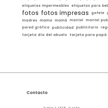
etiquetas impermeables
etiquetas para be
fotos
fotos impresas
gafete
madres
mama
mamá
mantel
mantel publ
pared gráfica
publicidad
publicitario
reg
tarjeta día del abuelo
tarjeta para papá
Contacto
Calle 1 1375, Colón