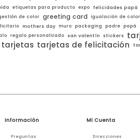
bida
etiquetas para producto
expo
felicidades papá
greeting card
gestión de color
igualación de colo
icitario
mothers day
muro
packaging
padre
papá
tar
alo
regalo personalizado
san valentín
stickers
tarjetas
tarjetas de felicitación
ta
Información
Mi Cuenta
Preguntas
Direcciones