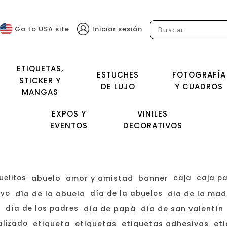
Go to USA site
Iniciar sesión
ETIQUETAS,
ESTUCHES
FOTOGRAFÍA
STICKER Y
DE LUJO
Y CUADROS
MANGAS
EXPOS Y
VINILES
EVENTOS
DECORATIVOS
uelitos
abuelo
amor y amistad
banner
caja
caja p
ivo
día de la abuela
día de la abuelos
dia de la mad
s
día de los padres
día de papá
día de san valentín
lizado
etiqueta
etiquetas
etiquetas adhesivas
eti