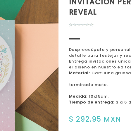
INVITACIÓN PE
REVEAL
Despreocúpate y personaliz
detalle para festejar y re
Entrega invitaciones únic
el diseño en nuestro edito
Material:
Cartulina gruesa
terminado mate.
Medida:
10x15cm.
Tiempo de entrega:
3 a 6 d
$ 292.95 MXN