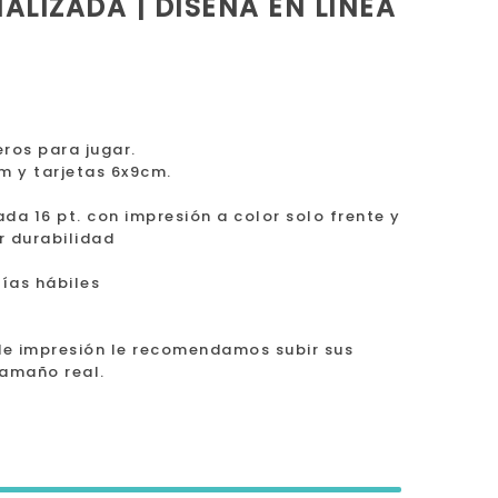
ALIZADA | DISEÑA EN LÍNEA
eros para jugar.
m y tarjetas 6x9cm.
da 16 pt. con impresión a color solo frente y
 durabilidad
días hábiles
de impresión le recomendamos subir sus
tamaño real.