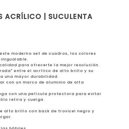
S ACRÍLICO | SUCULENTA
este moderno set de cuadros, los colores
 inigualable.
calidad para ofrecerte la mejor resolución.
ada" entre el acrílico de alto brillo y su
ra una mayor durabilidad.
gar con un marco de aluminio de alta
rega con una película protectora para evitar
ólo retira y cuelga.
de alto brillo con back de trovicel negro y
lgar.
ías hábiles.