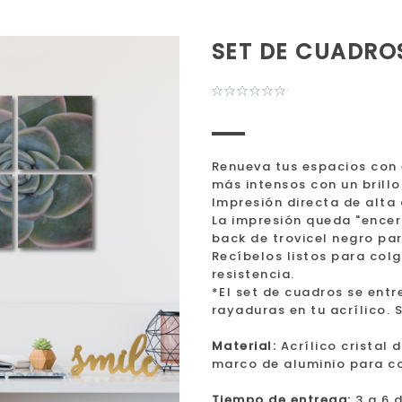
SET DE CUADRO
Renueva tus espacios con 
más intensos con un brillo
Impresión directa de alta 
La impresión queda "encerr
back de trovicel negro pa
Recíbelos listos para col
resistencia.
*El set de cuadros se ent
rayaduras en tu acrílico. S
Material:
Acrílico cristal 
marco de aluminio para co
Tiempo de entrega:
3 a 6 d