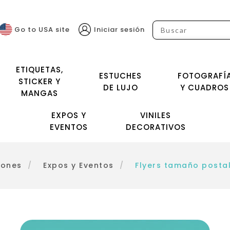
Go to USA site
Iniciar sesión
ETIQUETAS,
ESTUCHES
FOTOGRAFÍ
STICKER Y
DE LUJO
Y CUADROS
MANGAS
EXPOS Y
VINILES
EVENTOS
DECORATIVOS
iones
/
Expos y Eventos
/
Flyers tamaño posta